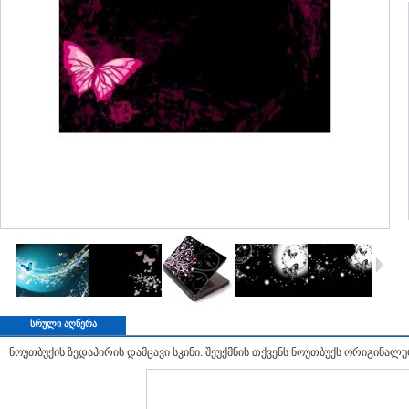
ᲡᲠᲣᲚᲘ ᲐᲦᲬᲔᲠᲐ
ნოუთბუქის ზედაპირის დამცავი სკინი. შეუქმნის თქვენს ნოუთბუქს ორიგინალუ