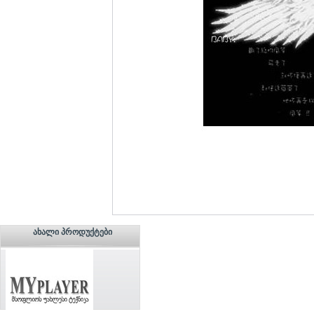
ᲐᲮᲐᲚᲘ ᲞᲠᲝᲓᲣᲥᲢᲔᲑᲘ