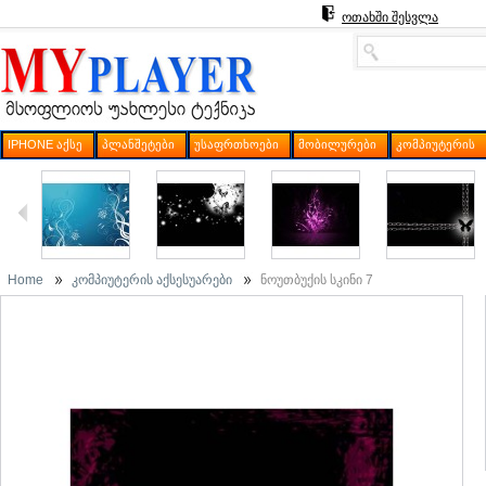
ოთახში შესვლა
IPHONE ᲐᲥᲡᲔ
ᲞᲚᲐᲜᲨᲔᲢᲔᲑᲘ
ᲣᲡᲐᲤᲠᲗᲮᲝᲔᲑᲘ
ᲛᲝᲑᲘᲚᲣᲠᲔᲑᲘ
ᲙᲝᲛᲞᲘᲣᲢᲔᲠᲘᲡ
Home
კომპიუტერის აქსესუარები
ნოუთბუქის სკინი 7