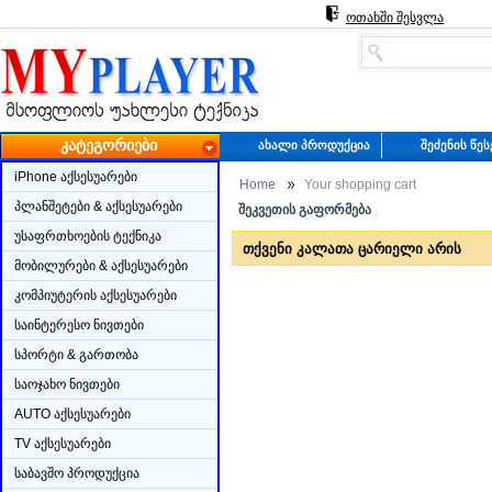
ოთახში შესვლა
ᲙᲐᲢᲔᲒᲝᲠᲘᲔᲑᲘ
ᲐᲮᲐᲚᲘ ᲞᲠᲝᲓᲣᲥᲪᲘᲐ
ᲨᲔᲫᲔᲜᲘᲡ ᲬᲔ
iPhone აქსესუარები
Home
Your shopping cart
პლანშეტები & აქსესუარები
ᲨᲔᲙᲕᲔᲗᲘᲡ ᲒᲐᲤᲝᲠᲛᲔᲑᲐ
უსაფრთხოების ტექნიკა
თქვენი კალათა ცარიელი არის
მობილურები & აქსესუარები
კომპიუტერის აქსესუარები
საინტერესო ნივთები
სპორტი & გართობა
საოჯახო ნივთები
AUTO აქსესუარები
TV აქსესუარები
საბავშო პროდუქცია