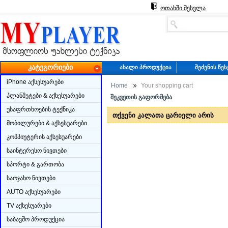
ოთახში შესვლა
ᲙᲐᲢᲔᲒᲝᲠᲘᲔᲑᲘ
ᲐᲮᲐᲚᲘ ᲞᲠᲝᲓᲣᲥᲪᲘᲐ
ᲨᲔᲫᲔᲜᲘᲡ ᲬᲔ
iPhone აქსესუარები
Home
Your shopping cart
პლანშეტები & აქსესუარები
ᲨᲔᲙᲕᲔᲗᲘᲡ ᲒᲐᲤᲝᲠᲛᲔᲑᲐ
უსაფრთხოების ტექნიკა
თქვენი კალათა ცარიელი არის
მობილურები & აქსესუარები
კომპიუტერის აქსესუარები
საინტერესო ნივთები
სპორტი & გართობა
საოჯახო ნივთები
AUTO აქსესუარები
TV აქსესუარები
საბავშო პროდუქცია