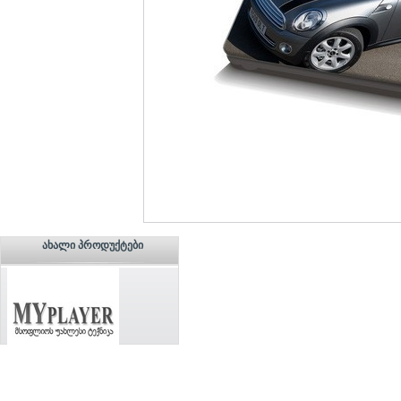
ᲐᲮᲐᲚᲘ ᲞᲠᲝᲓᲣᲥᲢᲔᲑᲘ