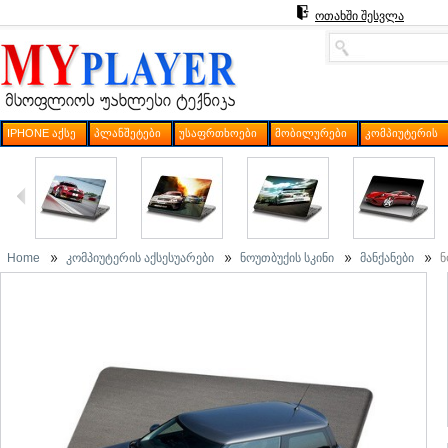
ოთახში შესვლა
IPHONE ᲐᲥᲡᲔ
ᲞᲚᲐᲜᲨᲔᲢᲔᲑᲘ
ᲣᲡᲐᲤᲠᲗᲮᲝᲔᲑᲘ
ᲛᲝᲑᲘᲚᲣᲠᲔᲑᲘ
ᲙᲝᲛᲞᲘᲣᲢᲔᲠᲘᲡ
Home
კომპიუტერის აქსესუარები
ნოუთბუქის სკინი
მანქანები
ნ