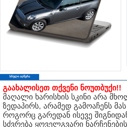
ᲡᲠᲣᲚᲘ ᲐᲦᲬᲔᲠᲐ
გაახალისეთ თქვენი ნოუთბუქი!!
მაღალი ხარისხის სკინი არა მხო
ზედაპირს, არამედ გამოაჩენს მა
როგორც გარედან ისევე შიგნიდან
სძვრება ყოველგვარი ნარჩენების